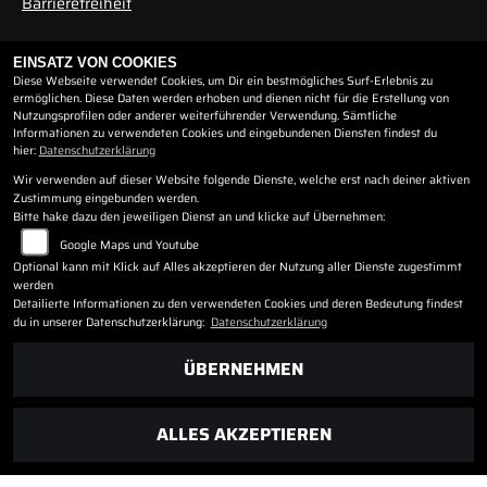
Barrierefreiheit
ÖFFNUNGSZEITEN
EINSATZ VON COOKIES
Diese Webseite verwendet Cookies, um Dir ein bestmögliches Surf-Erlebnis zu
ermöglichen. Diese Daten werden erhoben und dienen nicht für die Erstellung von
Nutzungsprofilen oder anderer weiterführender Verwendung. Sämtliche
Montag:
geschlossen
Informationen zu verwendeten Cookies und eingebundenen Diensten findest du
Dienstag:
10:00 - 12:00 und 14:00 - 16:30
hier:
Datenschutzerklärung
Mittwoch:
10:00 - 12:00 und 14:00 - 16:30
Wir verwenden auf dieser Website folgende Dienste, welche erst nach deiner aktiven
Donnerstag:
10:00 - 12:00 und 14:00 - 16:30
Zustimmung eingebunden werden.
Bitte hake dazu den jeweiligen Dienst an und klicke auf Übernehmen:
Freitag:
10:00 - 12:00 und 14:00 - 16:30
Samstag:
geschlossen
Google Maps und Youtube
Sonntag:
geschlossen
Optional kann mit Klick auf Alles akzeptieren der Nutzung aller Dienste zugestimmt
werden
( Montags geschlossen )
Detailierte Informationen zu den verwendeten Cookies und deren Bedeutung findest
Di. - Fr. - 10:00 - 12:00 Uhr
du in unserer Datenschutzerklärung:
Datenschutzerklärung
Di. - Fr. - 14:00 - 16:30 Uhr
( Samstags geschlossen oder nach Vereinbarung )
ÜBERNEHMEN
ALLES AKZEPTIEREN