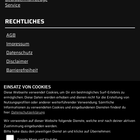
Service
RECHTLICHES
AGB
Impressum
Datenschutz
Disclaimer
Barrierefreiheit
ÖFFNUNGSZEITEN
EINSATZ VON COOKIES
Diese Webseite verwendet Cookies, um Dir ein bestmögliches Surf-Erlebnis zu
ermöglichen. Diese Daten werden erhoben und dienen nicht für die Erstellung von
Nutzungsprofilen oder anderer weiterführender Verwendung. Sämtliche
Montag:
geschlossen
Informationen zu verwendeten Cookies und eingebundenen Diensten findest du
Dienstag:
10:00 - 12:00 und 14:00 - 16:30
hier:
Datenschutzerklärung
Mittwoch:
10:00 - 12:00 und 14:00 - 16:30
Wir verwenden auf dieser Website folgende Dienste, welche erst nach deiner aktiven
Donnerstag:
10:00 - 12:00 und 14:00 - 16:30
Zustimmung eingebunden werden.
Bitte hake dazu den jeweiligen Dienst an und klicke auf Übernehmen:
Freitag:
10:00 - 12:00 und 14:00 - 16:30
Samstag:
geschlossen
Google Maps und Youtube