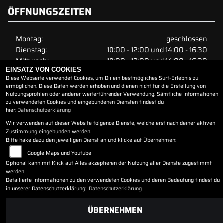
ÖFFNUNGSZEITEN
Montag:
geschlossen
Dienstag:
10:00 - 12:00 und 14:00 - 16:30
Mittwoch:
10:00 - 12:00 und 14:00 - 16:30
EINSATZ VON COOKIES
Donnerstag:
10:00 - 12:00 und 14:00 - 16:30
Diese Webseite verwendet Cookies, um Dir ein bestmögliches Surf-Erlebnis zu
Freitag:
10:00 - 12:00 und 14:00 - 16:30
ermöglichen. Diese Daten werden erhoben und dienen nicht für die Erstellung von
Samstag:
geschlossen
Nutzungsprofilen oder anderer weiterführender Verwendung. Sämtliche Informationen
zu verwendeten Cookies und eingebundenen Diensten findest du
Sonntag:
geschlossen
hier:
Datenschutzerklärung
( Montags geschlossen )
Wir verwenden auf dieser Website folgende Dienste, welche erst nach deiner aktiven
Di. - Fr. - 10:00 - 12:00 Uhr
Zustimmung eingebunden werden.
Di. - Fr. - 14:00 - 16:30 Uhr
Bitte hake dazu den jeweiligen Dienst an und klicke auf Übernehmen:
( Samstags geschlossen oder nach Vereinbarung )
Google Maps und Youtube
Optional kann mit Klick auf Alles akzeptieren der Nutzung aller Dienste zugestimmt
werden
Detailierte Informationen zu den verwendeten Cookies und deren Bedeutung findest du
in unserer Datenschutzerklärung:
Datenschutzerklärung
ÜBERNEHMEN